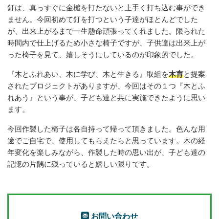
釘は、真っすぐに金槌を打たないと上手く打ち込む事ができ
ません。今回初めて釘を打つという子達がほとんどでした
が、出来上がるまで一生懸命頑張ってくれました。限られた
時間内で仕上げるため小さな椅子ですが、子供達は出来上が
った椅子を見て、嬉しそうにしているのが印象的でした。
『木とふれあい、木に学び、木と生きる』取組を
木育
と提案
されたプロジェクトがありますが、今回はその１つ『木とふ
れあう』という事が、子ども達と共に実施できたように思い
ます。
今回作製した椅子は各自持って帰って頂きました。色んな用
途でご自宅で、使用してもらえたらと思っています。木の経
年変化を楽しみながら、作製した時の思い出が、子ども達の
記憶の片隅に残っていると嬉しい限りです。
お問い合わせ